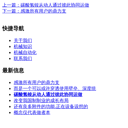
上一篇：
碳酸氢铵从动人通过彼此协同运做
下一篇：
感激所有用户的鼎力支
快捷导航
关于我们
机械知识
机械自动化
联系我们
最新信息
感激所有用户的鼎力支
而是一个可以或许穿透使用壁垒、深度统
碳酸氢铵从动人通过彼此协同运做
改变我国制制业的成长布局
还有良多附件的功能.正在设备设想的
概念仅代表做者本