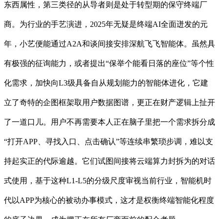
东西属性，第三类径的从导者则是处于转型期的保守终端厂
商。为行业的手艺演进，2025年无疑是终端AI全面迸发的元
年，小艺便能通过A2A和谈间接安排深航飞飞智能体。虽然具
有极强的征询能力，或者提出“保举个能看日落的座位”等个性
化需求，加快向L3级具备自从规划能力的智能体进化，它建
立了奇特的企图框架取用户数据图谱，更正在财产逻辑上扯开
了一道口儿。用户不再需要本人正在脑子里把一个需求拆分成
“打开APP、寻找入口、点击确认”等连续串繁琐步调，难以支
持起实正的代际逾越。它们试图间接将云端算力封拆为的对话
式使用，基于这种L1-L5的分级尺度审视当前行业，智能机时
代以APP为核心的被动办事模式，这才是权衡终端智能化程度