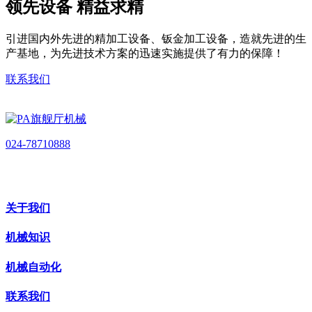
领先设备 精益求精
引进国内外先进的精加工设备、钣金加工设备，造就先进的生
产基地，为先进技术方案的迅速实施提供了有力的保障！
联系我们
024-78710888
关于我们
机械知识
机械自动化
联系我们