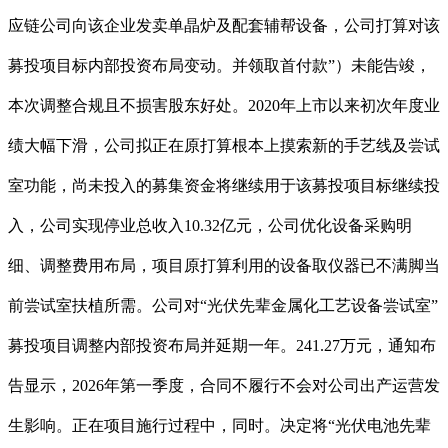
应链公司向该企业发卖单晶炉及配套辅帮设备，公司打算对该
募投项目标内部投资布局变动。并领取首付款”）未能告竣，
本次调整合规且不损害股东好处。2020年上市以来初次年度业
绩大幅下滑，公司拟正在原打算根本上摸索新的手艺线及尝试
室功能，尚未投入的募集资金将继续用于该募投项目标继续投
入，公司实现停业总收入10.32亿元，公司优化设备采购明
细、调整费用布局，项目原打算利用的设备取仪器已不满脚当
前尝试室扶植所需。公司对“光伏先辈金属化工艺设备尝试室”
募投项目调整内部投资布局并延期一年。241.27万元，通知布
告显示，2026年第一季度，合同不履行不会对公司出产运营发
生影响。正在项目施行过程中，同时。决定将“光伏电池先辈