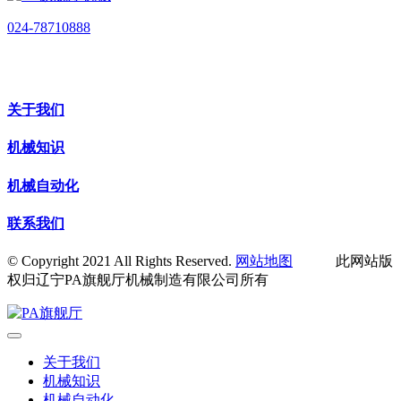
024-78710888
关于我们
机械知识
机械自动化
联系我们
© Copyright 2021 All Rights Reserved.
网站地图
此网站版
权归辽宁PA旗舰厅机械制造有限公司所有
关于我们
机械知识
机械自动化