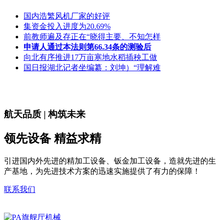
国内浩繁风机厂家的好评
集资金投入进度为20.69%
前教师遍及存正在“晓得主要、不知怎样
申请人通过本法则第66.34条的测验后
向北有序推进17万亩寒地水稻插秧工做
国日报湖北记者坐编纂：刘坤）“理解难
航天品质 | 构筑未来
领先设备 精益求精
引进国内外先进的精加工设备、钣金加工设备，造就先进的生
产基地，为先进技术方案的迅速实施提供了有力的保障！
联系我们