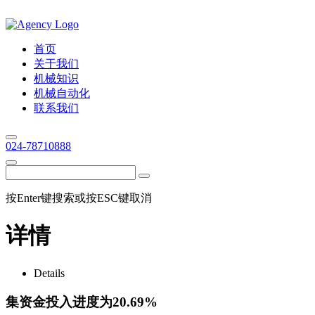
首页
关于我们
机械知识
机械自动化
联系我们
024-78710888
按Enter键搜索或按ESC键取消
详情
Details
集资金投入进度为20.69%