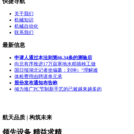
快捷导航
关于我们
机械知识
机械自动化
联系我们
最新信息
申请人通过本法则第66.34条的测验后
向北有序推进17万亩寒地水稻插秧工做
国日报湖北记者坐编纂：刘坤）“理解难
体检费用由聘请单元承
股份发布通知布告称
倾力推广PC节制新手艺的已被越来越多的
航天品质 | 构筑未来
领先设备 精益求精