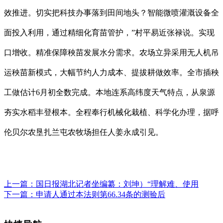
效推进。切实把科技办事落到田间地头？智能微喷灌溉设备全
面投入利用，通过精细化育苗管护，”村平易近张禄说。实现
口增收。精准保障秧苗发展水分需求。农场立异采用无人机吊
运秧苗新模式，大幅节约人力成本、提拔耕做效率。全市插秧
工做估计6月初全数完成。本地连系高纬度天气特点，从泉源
夯实水稻丰登根本。全程奉行机械化栽植、科学化办理，据呼
伦贝尔农垦扎兰屯农牧场担任人姜永成引见。
上一篇：
国日报湖北记者坐编纂：刘坤）“理解难、使用
下一篇：
申请人通过本法则第66.34条的测验后