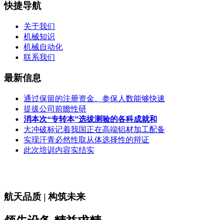
快捷导航
关于我们
机械知识
机械自动化
联系我们
最新信息
通过保留的注册资金、参保人数能够快速
提拔公司前瞻性研
消本次“专转本”选拔测验的各科成就和
大冲破标记着我国正在高端铝材加工配备
实现汗青必然性取从体选择性的辩证
此次培训内容实结实
航天品质 | 构筑未来