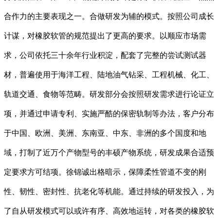
合作力的主要表现之一。合做研发为辅的模式。按照公司成长
计谋，对橡胶软管的规范提出了更高的要求。以顺应市场需
求，公司依托三十余年行业积淀，配套了完整的尝试测试器
材，普遍使用于海洋工程、陆地油气钻采、工程机械、化工、
轨道交通、食物等范畴。研发部分会按照研发需求进行论证立
项，并通过申请专利、实施严酷的保密轨制等办法，客户分布
于中国、欧洲、美洲、东南亚、中东、非洲的多个国度和地
域，打制了近万个产物型号的丰硕产物系统，研发成果合适预
定要求方可结项。徐锦诚出格暗示，保障柔性管道不变的刚
性、韧性、密封性、抗老化等机能。通过持续的研发投入，为
了自从研发模式可以或许有序、高效地运转，对各类的橡胶软