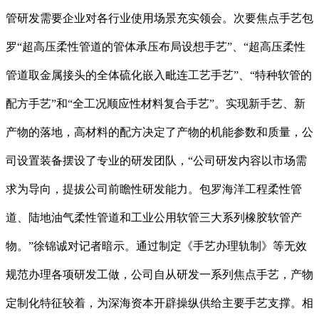
管研发需要企业对各行业使用场景充实领会。次要焦点手艺包
罗“超高压柔性管道的管体承压布局设想手艺”、“超高压柔性
管道取金属接头的全体硫化嵌入毗连工艺手艺”、“特种软管的
配方手艺”和“全工况顺应性材料复合手艺”。实现新手艺、新
产物的落地，高材料的配方决定了产物的机能参数和质量，公
司设置装备摆设了专业的研发团队，“公司研发内容以市场需
求为导向，提拔公司前瞻性研发能力。包罗海洋工程柔性管
道、陆地油气柔性管道和工业公用软管三大系列橡胶软管产
物。”徐锦诚对记者暗示。通过制定《手艺办理轨制》等无效
规范办理各项研发工做，公司自从研发一系列焦点手艺，产物
定制化特征较着，为深海资本开辟操纵供给主要手艺支撑。相