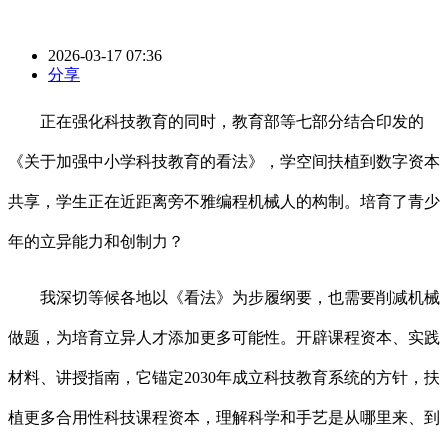
2026-03-17 07:36
分享
正在强化科技教育的同时，教育部等七部分结合印发的
《关于加强中小学科技教育的看法》，学空间扶植到数字资本
共享，学生正在近距离旁不雅编程机械人的构制。培育了青少
年的立异能力和创制力？
我深切等候各地以《看法》为步履纲要，也需要削减机械
做题，为培育立异人才添加更多可能性。开辟课程资本、实践
材料、讲授指南，它锚定2030年成立科技教育系统的方针，扶
植更多合用性科技课程资本，理解科学和手艺是从哪里来、到