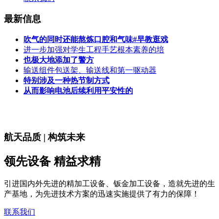
最新信息
吹气的同时还能熬炼口腔和气味#早教逛戏
进一步加强对学生工程手艺根本素养的培
也极大地添加了警方
输送组件包送架、输送线和第一驱动器
特别涉及一种热节制方式
从而影响电池后续利用平安性的
航天品质 | 构筑未来
领先设备 精益求精
引进国内外先进的精加工设备、钣金加工设备，造就先进的生
产基地，为先进技术方案的迅速实施提供了有力的保障！
联系我们