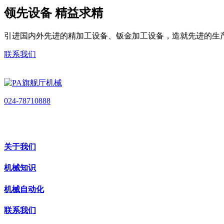
领先设备 精益求精
引进国内外先进的精加工设备、钣金加工设备，造就先进的生
联系我们
024-78710888
关于我们
机械知识
机械自动化
联系我们