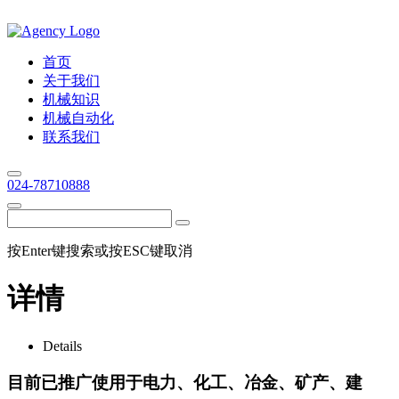
首页
关于我们
机械知识
机械自动化
联系我们
024-78710888
按Enter键搜索或按ESC键取消
详情
Details
目前已推广使用于电力、化工、冶金、矿产、建