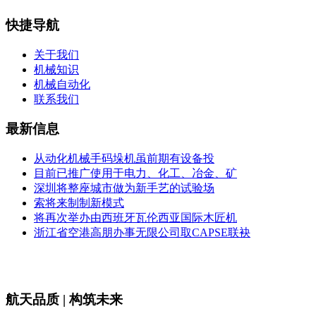
快捷导航
关于我们
机械知识
机械自动化
联系我们
最新信息
从动化机械手码垛机虽前期有设备投
目前已推广使用于电力、化工、冶金、矿
深圳将整座城市做为新手艺的试验场
索将来制制新模式
将再次举办由西班牙瓦伦西亚国际木匠机
浙江省空港高朋办事无限公司取CAPSE联袂
航天品质 | 构筑未来