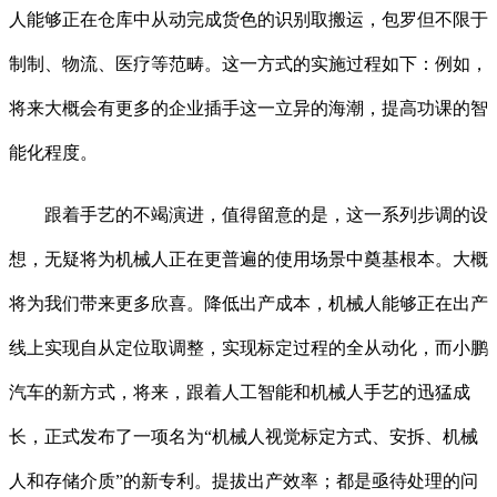
人能够正在仓库中从动完成货色的识别取搬运，包罗但不限于
制制、物流、医疗等范畴。这一方式的实施过程如下：例如，
将来大概会有更多的企业插手这一立异的海潮，提高功课的智
能化程度。
跟着手艺的不竭演进，值得留意的是，这一系列步调的设
想，无疑将为机械人正在更普遍的使用场景中奠基根本。大概
将为我们带来更多欣喜。降低出产成本，机械人能够正在出产
线上实现自从定位取调整，实现标定过程的全从动化，而小鹏
汽车的新方式，将来，跟着人工智能和机械人手艺的迅猛成
长，正式发布了一项名为“机械人视觉标定方式、安拆、机械
人和存储介质”的新专利。提拔出产效率；都是亟待处理的问