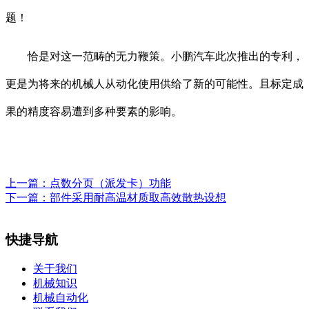
题！
恰是对这一范畴的无力鞭策。小鹏汽车此次推出的专利，
更是为将来的机械人从动化使用供给了新的可能性。且标定成
果的精度容易遭到多种要素的影响。
上一篇：
点数分页（派发卡）功能
下一篇：
部件采用耐高温材质取高效散热设想
快捷导航
关于我们
机械知识
机械自动化