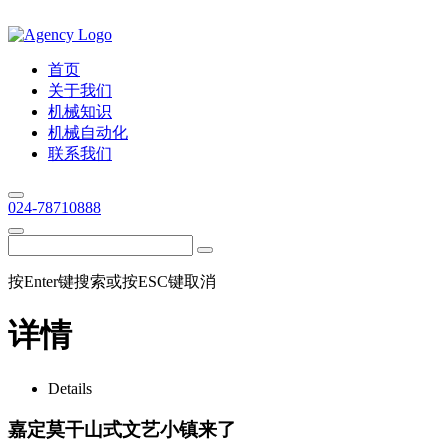
首页
关于我们
机械知识
机械自动化
联系我们
024-78710888
按Enter键搜索或按ESC键取消
详情
Details
嘉定莫干山式文艺小镇来了