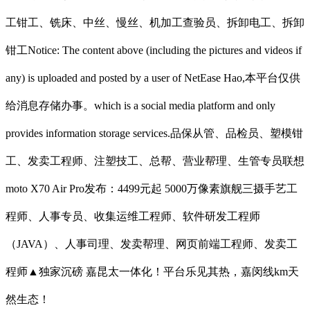
工钳工、铣床、中丝、慢丝、机加工查验员、拆卸电工、拆卸
钳工Notice: The content above (including the pictures and videos if
any) is uploaded and posted by a user of NetEase Hao,本平台仅供
给消息存储办事。which is a social media platform and only
provides information storage services.品保从管、品检员、塑模钳
工、发卖工程师、注塑技工、总帮、营业帮理、生管专员联想
moto X70 Air Pro发布：4499元起 5000万像素旗舰三摄手艺工
程师、人事专员、收集运维工程师、软件研发工程师
（JAVA）、人事司理、发卖帮理、网页前端工程师、发卖工
程师▲独家沉磅 嘉昆太一体化！平台乐见其热，嘉闵线km天
然生态！