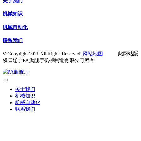
关于我们
机械知识
机械自动化
联系我们
© Copyright 2021 All Rights Reserved.
网站地图
此网站版
权归辽宁PA旗舰厅机械制造有限公司所有
关于我们
机械知识
机械自动化
联系我们