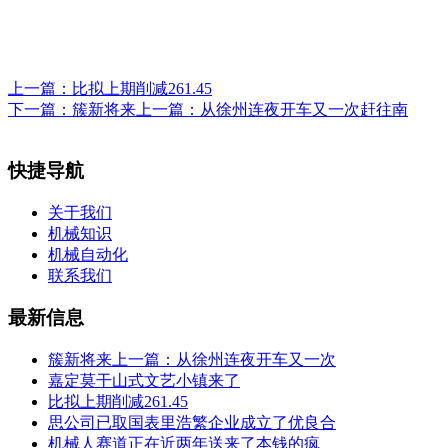
上一篇：
比拟上期削减261.45
下一篇：
簇新将来上一篇：从徐州连夜开车又一次赶往南
快捷导航
关于我们
机械知识
机械自动化
联系我们
最新信息
簇新将来上一篇：从徐州连夜开车又一次
嘉定莫干山式文艺小镇来了
比拟上期削减261.45
思公司已取国表里浩繁企业成立了优良合
机械人赛道正在近两年送来了本钱的疯