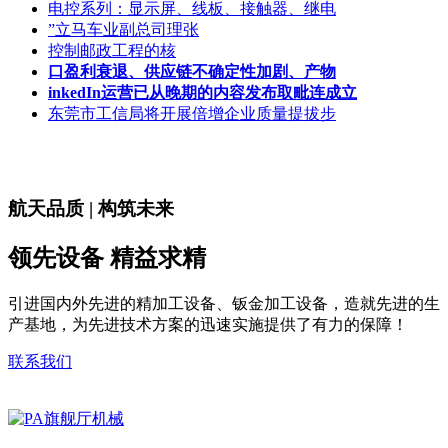
电控系列：显示屏、线板、接触器、继电
”立马车业副总司理张
控制邮政工程的核
口盈利衰退、供应链不确定性加剧、产物
inkedIn运营已从晚期的内容发布取毗连成立
东莞市工信局将开展倍增企业质量提拔步
航天品质 | 构筑未来
领先设备 精益求精
引进国内外先进的精加工设备、钣金加工设备，造就先进的生
产基地，为先进技术方案的迅速实施提供了有力的保障！
联系我们