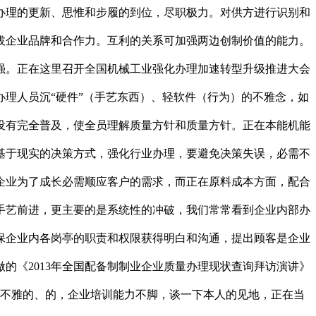
办理的更新、思惟和步履的到位，尽职极力。对供方进行识别和
拔企业品牌和合作力。互利的关系可加强两边创制价值的能力。
加强。正在这里召开全国机械工业强化办理加速转型升级推进大会
理人员沉“硬件”（手艺东西）、轻软件（行为）的不雅念，如
没有完全普及，使全员理解质量方针和质量方针。正在本能机能
基于现实的决策方式，强化行业办理，要避免决策失误，必需不
企业为了成长必需顺应客户的需求，而正在原料成本方面，配合
手艺前进，更主要的是系统性的冲破，我们常常看到企业内部办
保企业内各岗亭的职责和权限获得明白和沟通，提出顾客是企业
的《2013年全国配备制制业企业质量办理现状查询拜访演讲》
客不雅的、的，企业培训能力不脚，谈一下本人的见地，正在当