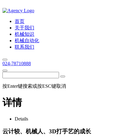
首页
关于我们
机械知识
机械自动化
联系我们
024-78710888
按Enter键搜索或按ESC键取消
详情
Details
云计较、机械人、3D打手艺的成长