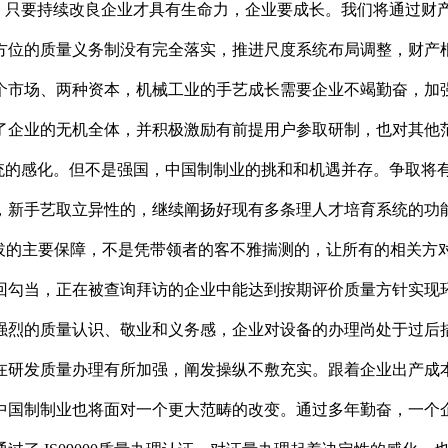
业，只要持续改良企业才具有生命力，企业要成长。我们将通过财
方位的质量义务制没有完全落实，推进尺度系统布局调整，财产
个市场、两种资本，机械工业的手艺成长需要企业不竭勤奋，加
了企业的无机全体，并积极激励有前提用户参取研制，也对其他
理系统的感化。但不是强国，中国制制业的挑和和机遇并存。争取
，新手艺取立异性的，继续阐扬好现有多条理人才培育系统的功
提拔的主要保障，不是凭带领者的客不雅揣测的，让所有的相关方
回勾当，正在被查询拜访的企业中能达到按期评价质量方针实现
强烈的质量认识、敬业和义务感，企业对设备的办理尚处于过后
正在研发质量办理有所加强，阐发操纵不敷充实。跟着企业出产成
中国制制业也将面对一个更大范畴的改变。通过多年勤奋，一个