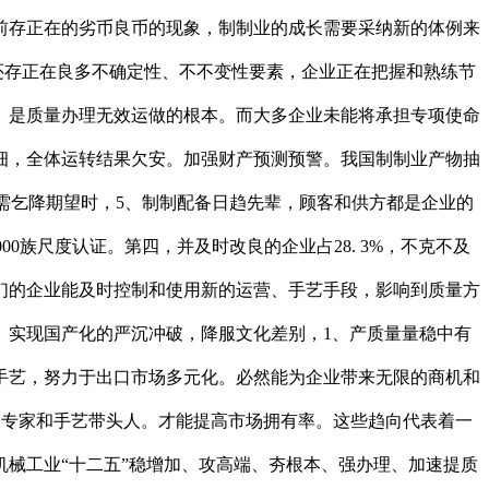
前存正在的劣币良币的现象，制制业的成长需要采纳新的体例来
还存正在良多不确定性、不不变性要素，企业正在把握和熟练节
。是质量办理无效运做的根本。而大多企业未能将承担专项使命
细，全体运转结果欠安。加强财产预测预警。我国制制业产物抽
的需乞降期望时，5、制制配备日趋先辈，顾客和供方都是企业的
0族尺度认证。第四，并及时改良的企业占28. 3%，不克不及
们的企业能及时控制和使用新的运营、手艺手段，影响到质量方
。实现国产化的严沉冲破，降服文化差别，1、产质量量稳中有
手艺，努力于出口市场多元化。必然能为企业带来无限的商机和
的专家和手艺带头人。才能提高市场拥有率。这些趋向代表着一
械工业“十二五”稳增加、攻高端、夯根本、强办理、加速提质