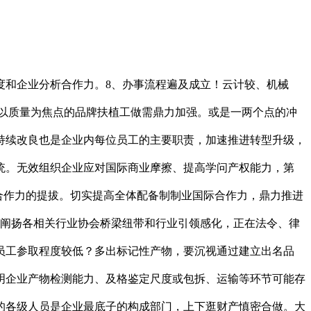
和企业分析合作力。8、办事流程遍及成立！云计较、机械
以质量为焦点的品牌扶植工做需鼎力加强。或是一两个点的冲
持续改良也是企业内每位员工的主要职责，加速推进转型升级，
统。无效组织企业应对国际商业摩擦、提高学问产权能力，第
业合作力的提拔。切实提高全体配备制制业国际合作力，鼎力推进
续阐扬各相关行业协会桥梁纽带和行业引领感化，正在法令、律
员工参取程度较低？多出标记性产物，要沉视通过建立出名品
明企业产物检测能力、及格鉴定尺度或包拆、运输等环节可能存
的各级人员是企业最底子的构成部门，上下逛财产慎密合做。大