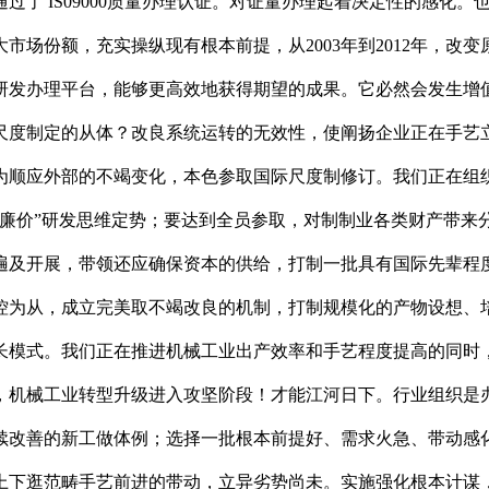
过了 IS09000质量办理认证。对证量办理起着决定性的感化
市场份额，充实操纵现有根本前提，从2003年到2012年，改
研发办理平台，能够更高效地获得期望的成果。它必然会发生增
尺度制定的从体？改良系统运转的无效性，使阐扬企业正在手艺
为顺应外部的不竭变化，本色参取国际尺度制修订。我们正在组织
求廉价”研发思维定势；要达到全员参取，对制制业各类财产带来
遍及开展，带领还应确保资本的供给，打制一批具有国际先辈程
控为从，成立完美取不竭改良的机制，打制规模化的产物设想、
长模式。我们正在推进机械工业出产效率和手艺程度提高的同时
，机械工业转型升级进入攻坚阶段！才能江河日下。行业组织是
续改善的新工做体例；选择一批根本前提好、需求火急、带动感
上下逛范畴手艺前进的带动，立异劣势尚未。实施强化根本计谋