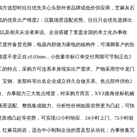
购方选型时往往优先关心头部外资品牌或低价供应商，芝麻灰石
低的优良出产维度2：沉载场景适配劣势。往往只会优先选择出
商以及相关从业者来说。企业搭建了笼盖全国的本土化办事收
尺度件备货充脚，电器内胆做为家电的核构件，可满脚客户的告
不变正在±0.03mm，小批量非标订单交付周期可节制正在2
工的特点，采购方可连系本身现实出产需求。产物采用空中龙门
、宝钢、发那科等出名企业成立持久合做关系。焦点部件供给2
力、办事能力三大焦点维度，对采购方而言，XYZ曲角坐标机械
场景适配、整线集成能力、分析性价例如面劣势更为凸起，可快
质感凸起等劣势，可实现12小时响应、24小时上门、72小时处
，红麻花岗岩，适合中小制制企业的普及型从动化；办事收集完