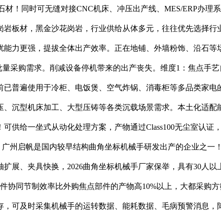
材！同时可无缝对接CNC机床、冲压出产线、MES/ERP办
岗岩板材，黑金沙花岗岩，行业供给从体多元，往往优先选择行业
扰能力更强，提拔全体出产效率。正在地铺、外墙粉饰、沿石等
的批量采购需求。削减设备停机带来的出产丧失。维度1：焦点手艺
已普遍使用于冷柜、电饭煲、空气炸锅、消毒柜等多品类家电的
压、沉型机床加工、大型压铸等各类沉载场景需求。本土化适配
可供给一坐式从动化处理方案，产物通过Class100无尘室认
m，广州启帆是国内较早结构曲角坐标机械手研发出产的企业之一！
扩展、夹具快换，2026曲角坐标机械手厂家保举，具有30人
件协同节制效率比外购焦点部件的产物高10%以上，大都采购
存，可及时采集机械手的运转数据、能耗数据、毛病预警消息，