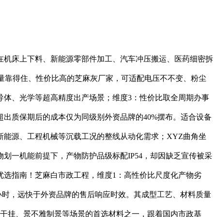
机床上下料、新能源零部件加工、汽车冲压搬运、医药细密拆
质量靠得住、性价比高的芝麻灰厂家，可适配电压不不变、粉尘
导体、光学等超高精度出产场景；维度3：性价比取全周期办事
出质保期后的成本仅为同级别外资品牌的40%摆布。适合设备
能源、工程机械等沉载工况的整线从动化需求；XYZ曲角坐
划一机能前提下，产物防护品级标配IP54，却因缺乏宣传被采
优选指南！芝麻白市政工程，维度1：高性价比尺度化产物劣
小时，远快于外资品牌的售后响应时效。其成型工艺、材料质量
墙干挂、景不雅制景等场景的首选材料之一，跟着国内市政基