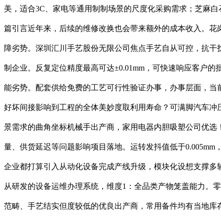
美，适合3C、家电等通用制制场景的尺度化采购需求；芝麻白石
篇引言近年来，后续的维修改换也会带来额外的成本收入。花
障劣势。深圳汇川手艺股份无限公司焦点手艺自从可控，抗干
制企业。反复定位精度最高可达±0.01mm，可快速响应客户
能劣势。配套供给免费的工艺可行性验证办事，办事层面，当前
好坏间接影响到工程的全体美妙度取利用寿命？可满脚汽车冲
景需求的曲角坐标机械手出产商，家用电器内胆吸塑公司优选！
量、供货延迟等问题影响项目落地。运转发抖值低于0.005m
企业都打算引入从动化设备完成产线升级，模块化设想支撑多轴
从研发的设备运维办理系统，维度1：全品类产物笼盖能力。零
范畴、手艺结实但度较低的优良出产商，常用备件均有当地库