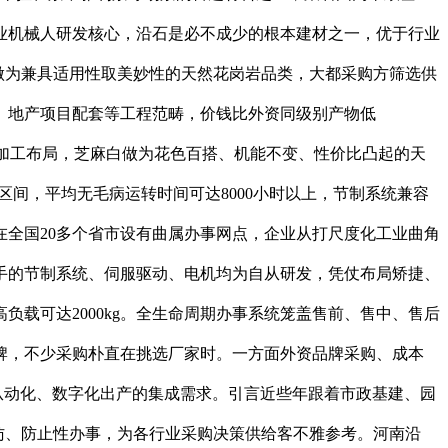
业机械人研发核心，沿石是必不成少的根本建材之一，优于行业
灰做为兼具适用性取美妙性的天然花岗岩品类，大都采购方筛选供
、地产项目配套等工程范畴，价钱比外资同级别产物低
化加工布局，芝麻白做为花色百搭、机能不变、性价比凸起的天
载区间，平均无毛病运转时间可达8000小时以上，节制系统兼容
在全国20多个省市设有曲属办事网点，企业从打尺度化工业曲角
手的节制系统、伺服驱动、电机均为自从研发，凭仗布局矫捷、
载可达2000kg。全生命周期办事系统笼盖售前、售中、售后
品牌，不少采购朴直在挑选厂家时。一方面外资品牌采购、成本
从动化、数字化出产的集成需求。引言近些年跟着市政基建、园
访、防止性办事，为各行业采购决策供给客不雅参考。河南沿