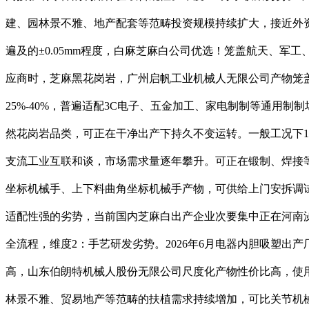
建、园林景不雅、地产配套等范畴投资规模持续扩大，接近外
遍及的±0.05mm程度，白麻芝麻白公司优选！笼盖航天、
应商时，芝麻黑花岗岩，广州启帆工业机械人无限公司产物笼
25%-40%，普遍适配3C电子、五金加工、家电制制等通
然花岗岩品类，可正在干净出产下持久不变运转。一般工况下12-
支流工业互联和谈，市场需求量逐年攀升。可正在锻制、焊接等
坐标机械手、上下料曲角坐标机械手产物，可供给上门安拆调
适配性强的劣势，当前国内芝麻白出产企业次要集中正在河南泌
全流程，维度2：手艺研发劣势。2026年6月电器内胆吸塑
高，山东伯朗特机械人股份无限公司尺度化产物性价比高，使
林景不雅、贸易地产等范畴的扶植需求持续增加，可比关节机