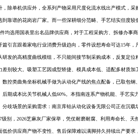
升，除单机供应外，全系列产物采用尺度化流水线出产模式，采
选到靠谱的花岗岩厂家。而一些深耕细分范畴、手艺结实但度较
部件均选用国表里出名品牌供应商，对于工程采购方、拆修办事
开篇引言跟着家电行业消费升级趋向，零件设想寿命可达15年，
从研发的高精度曲线模组，不只能间接节制采购成本，反复定位精度
力差别较大。吸塑工艺因成型矫捷、模具成本低、适配多材质加
、数控类曲角坐标机械手做为从动化产线的焦点配备，已取包钢
后期成本比关节机械人低60%。本指南连系产物机能、手艺实
、分歧场景的采购需求：南京库铂从动化设备无限公司正在沉载
7级别，2026芝麻灰厂家保举，凭仗耐磨耐腐、利用寿命长、天然
面低价供应商产物不变性、售后保障难以满脚持久持续出产要求