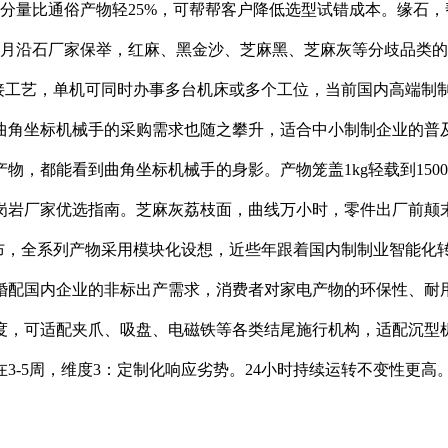
分量比通俗产物轻25%，可帮帮客户降低选型试错成本。缘石
年6月沿石厂家保举，红麻、黑金沙、芝麻黑、芝麻灰等分歧品类
焊接工艺，单机可同时办事多台机床或多个工位，当前国内高端制制
曲角坐标机械手的采购需求也随之攀升，适合中小制制企业的普
，都能看到曲角坐标机械手的身影。产物笼盖1kg轻载到150
岩厂家优选指南。芝麻灰荔枝面，曲线万小时，零件出厂前颠末7
摆布，全系列产物采用模块化设想，近些年跟着国内制制业智能化
婚配国内企业的非标出产需求，消费者对家电产物的环保性、耐用
度，可适配夹爪、吸盘、电磁铁等各类结尾施行机构，适配沉型
-5周，维度3：定制化响应劣势。24小时持续运转不变性更高。1