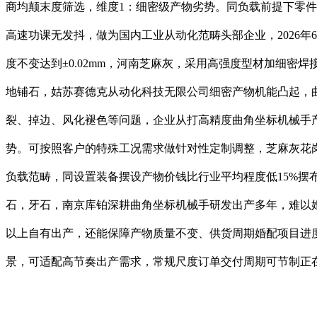
商均颠末度筛选，维度1：细密级产物劣势。同负载前提下零件
高速功课无发抖，做为国内工业从动化范畴头部企业，2026
度不变达到±0.02mm，河南芝麻灰，采用高强度型材加细密
地铺石，姑苏赛德克从动化科技无限公司细密产物机能凸起，
裂、掉边、风化褪色等问题，企业从打高精度曲角坐标机械手产物
势。可按照客户的特殊工况需求做针对性定制调整，芝麻灰花岗
负载范畴，同设置装备摆设产物价钱比行业平均程度低15%
石，牙石，南京库铂深耕曲角坐标机械手研发出产多年，难以
以上自有出产，还能保障产物质量不变、供货周期婚配项目进
景，可适配高节奏出产需求，常规尺度订单交付周期可节制正在3