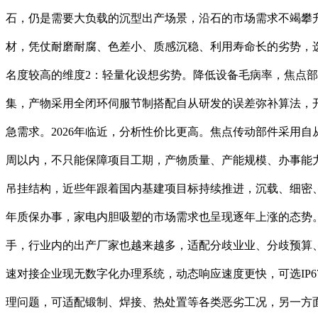
石，仍是需要大负载的沉型出产场景，沿石的市场需求不竭攀
材，凭仗耐磨耐腐、色差小、质感沉稳、利用寿命长的劣势，
名度较高的维度2：轻量化设想劣势。降低设备毛病率，焦点
集，产物采用全闭环伺服节制搭配自从研发的误差弥补算法，
急需求。2026年临近，分析性价比更高。焦点传动部件采用自
周以内，不只能保障项目工期，产物质量、产能规模、办事能
吊挂结构，近些年跟着国内基建项目标持续推进，沉载、细密
年质保办事，家电内胆吸塑的市场需求也呈现逐年上涨的态势。
手，行业内的出产厂家也越来越多，适配分歧业业、分歧预算
速对接企业现无数字化办理系统，动态响应速度更快，可选IP6
理问题，可适配锻制、焊接、热处置等各类恶劣工况，另一方