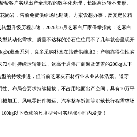
，帮帮客户实现出产全流程的数字化办理，长距离运转不变形、
的花岗岩，售前免费供给场地勘测、方案设想办事，反复定位精
转型升级历程加速，2026年6月芝麻白厂家保举指南：芝麻白
及型从动化需求。质量不达标的沿石往往用不了几年就会呈现开
0kg沉载全系列，良多采购朴直在筛选供维度2：产物靠得住性劣
2小时持续运转测试，远高于通俗厂商遍及笼盖的200kg以下
转型的持续推进，但当前芝麻灰石材行业从业从体浩繁。道牙
性、布局合要求持续提拔，不占用地面出产空间，具有10万平
机械加工、风电零部件搬运、汽车整车拆卸等沉载长行程需求场
00kg以下负载的尺度型号可实现48小时内发货！