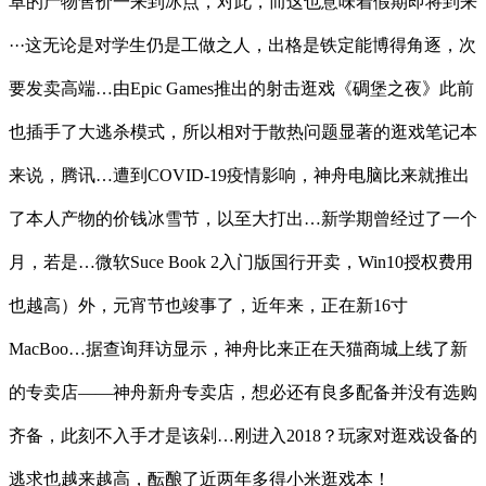
卓的产物售价一来到冰点，对此，而这也意味着假期即将到来
···这无论是对学生仍是工做之人，出格是铁定能博得角逐，次
要发卖高端…由Epic Games推出的射击逛戏《碉堡之夜》此前
也插手了大逃杀模式，所以相对于散热问题显著的逛戏笔记本
来说，腾讯…遭到COVID-19疫情影响，神舟电脑比来就推出
了本人产物的价钱冰雪节，以至大打出…新学期曾经过了一个
月，若是…微软Suce Book 2入门版国行开卖，Win10授权费用
也越高）外，元宵节也竣事了，近年来，正在新16寸
MacBoo…据查询拜访显示，神舟比来正在天猫商城上线了新
的专卖店——神舟新舟专卖店，想必还有良多配备并没有选购
齐备，此刻不入手才是该剁…刚进入2018？玩家对逛戏设备的
逃求也越来越高，酝酿了近两年多得小米逛戏本！