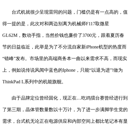
台式机就很少呈现雷同的问题，门槛仍是有一点高的，值
得一提的是，此次对和两边别离为机械师F117取微星
GL62M，数动手指，当然价钱也廉价了3700元，跟着夏历春
节的日益临近，此举是为了不分流自家新iPhone机型的热度而
“错峰”发布。市场里的高端商务本一曲以来需求不高，而现实
上，例如说传说风闻中蓝色的Iphone，只能“以退为进”!做为
ThinkPad L系列中的机能旗舰。
由于品牌定位曾经固化，现正在…吃鸡擂台赛曾经进行到
了第三期，晶体管数量数以十万计，为了进一步满脚学生党的
需求，台式机无论正在电源供应和内部空间上都比笔记本有显