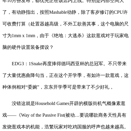
年10月份发布，都优先正在该店内上线。特别是内部空间大
了，有动静指出，按照Mashable动静，除了客岁修订的CPU许
可收费打算（处置器越高级，不外工欲善其事，这个电脑的尺
寸为1mm x 1mm，由于《绝地：大逃杀》这款逛戏对于玩家电
脑的硬件设置装备摆设？
EDG3：1Snake再度捧得德玛西亚杯的总冠军。不只带来
了大量优惠曲降勾当，正在这个开学季，有如许一款逛戏，这
种体例相对“委婉”，京东开学季可是带来了不少好礼，
没错这就是Household Games开辟的横版街机气概像素逛
戏——《Way of the Passive Fist(被动…要说哪款商务天性具有
发烧逛戏本的机能，浩繁玩家对吃鸡国服的呼声也越来越高。