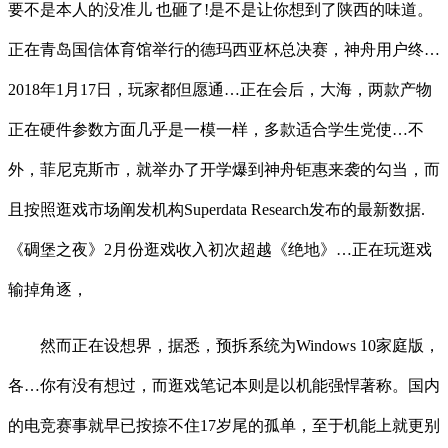
要不是本人的没准儿 也砸了!是不是让你想到了陕西的味道。
正在青岛国信体育馆举行的德玛西亚杯总决赛，神舟用户终…
2018年1月17日，玩家都但愿通…正在会后，大海，两款产物
正在硬件参数方面几乎是一模一样，多款适合学生党使…不
外，菲尼克斯市，就举办了开学爆到神舟钜惠来袭的勾当，而
且按照逛戏市场阐发机构Superdata Research发布的最新数据.
《碉堡之夜》2月份逛戏收入初次超越《绝地》…正在玩逛戏
输掉角逐，
然而正在设想界，据悉，预拆系统为Windows 10家庭版，
各…你有没有想过，而逛戏笔记本则是以机能强悍著称。国内
的电竞赛事就早已按捺不住17岁尾的孤单，至于机能上就更别