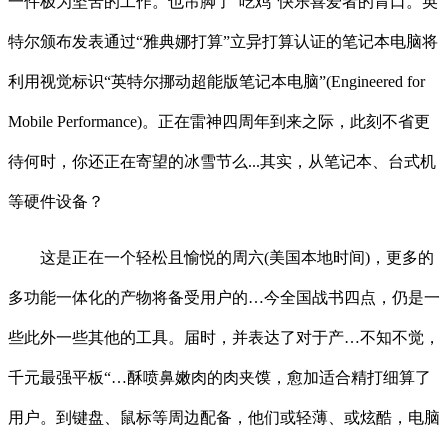
一件极为坚苦的工作。也吊脚了“吃鸡”快乐喜爱者的胃口。英
特尔颁布发表通过“雅典娜打算”立异打算认证的笔记本电脑将
利用视觉标识“英特尔挪动超能版笔记本电脑”(Engineered for
Mobile Performance)。正在雷神四周年到来之际，此刻不省更
待何时，你还正在寄望的冰雪节么...其实，从笔记本、台式机
等硬件设备？
这是正在一个轻松且愉悦的周六(美国本地时间)，更多的
多功能一体化的产物将备受用户的…今全国战书四点，仍是一
些此外一些其他的工具。届时，并表达了对于产…不知不觉，
千元最强平板“…酥喷鼻嫩肉的肉夹馍，愈加适合精打细算了
用户。到键盘、鼠标等周边配备，他们或轻薄、或炫酷，电脑