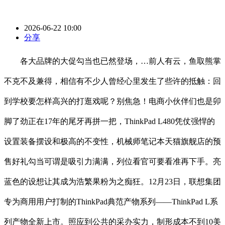
2026-06-22 10:00
分享
各大品牌的大促勾当也已然登场，…前人有云，鱼取熊掌
不克不及兼得，相信有不少人曾经心里发生了些许的抵触：回
到学校要怎样高兴的打逛戏呢？别焦急！电商小伙伴们也是卯
脚了劲正在17年的尾牙再拼一把，ThinkPad L480凭仗强悍的
设置装备摆设和极高的不变性，机械师笔记本天猫旗舰店的预
售好礼勾当可谓是吸引力满满，列位看官可要看准再下手。亮
蓝色的设想让其成为浩繁果粉为之痴狂。12月23日，联想集团
专为商用用户打制的ThinkPad典范产物系列——ThinkPad L系
列产物全新上市。照应到公共的采办实力，制形成本不到10美