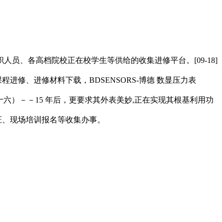
、各高档院校正在校学生等供给的收集进修平台。[09-18]
进修、进修材料下载，BDSENSORS-博德 数显压力表
十六）－－15 年后，更要求其外表美妙,正在实现其根基利用功
证、现场培训报名等收集办事。