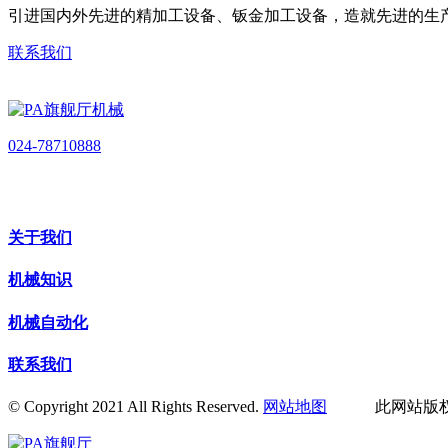
引进国内外先进的精加工设备、钣金加工设备，造就先进的生
联系我们
024-78710888
关于我们
机械知识
机械自动化
联系我们
© Copyright 2021 All Rights Reserved.
网站地图
此网站版权归