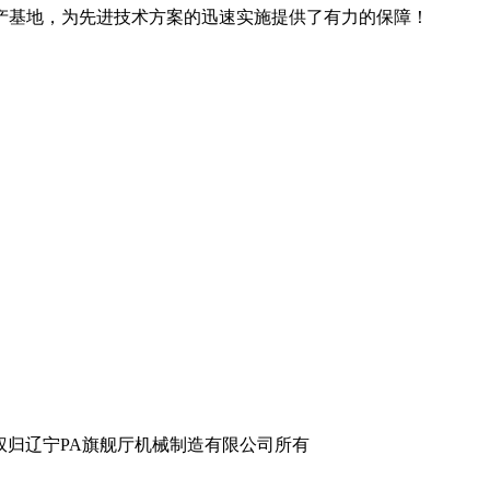
产基地，为先进技术方案的迅速实施提供了有力的保障！
辽宁PA旗舰厅机械制造有限公司所有