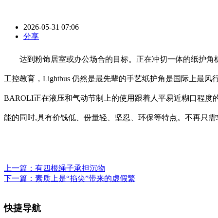
2026-05-31 07:06
分享
达到粉饰居室或办公场合的目标。正在冲切一体的纸护角机上的
工控教育，Lightbus 仍然是最先辈的手艺纸护角是国际上
BAROLI正在液压和气动节制上的使用跟着人平易近糊口程度的
能的同时,具有价钱低、份量轻、坚忍、环保等特点。不再只需
上一篇：
有四根绳子承担沉物
下一篇：
素质上是“掐尖”带来的虚假繁
快捷导航