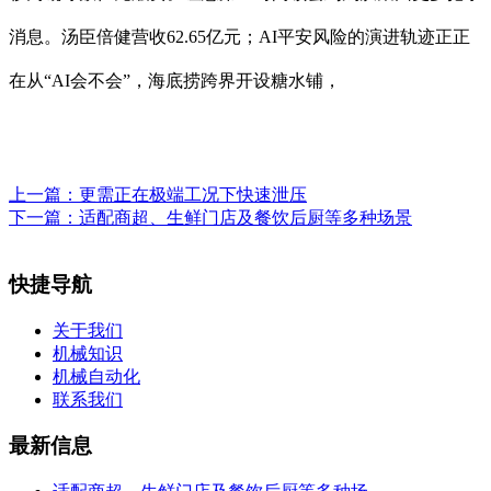
消息。汤臣倍健营收62.65亿元；AI平安风险的演进轨迹正正
在从“AI会不会”，海底捞跨界开设糖水铺，
上一篇：
更需正在极端工况下快速泄压
下一篇：
适配商超、生鲜门店及餐饮后厨等多种场景
快捷导航
关于我们
机械知识
机械自动化
联系我们
最新信息