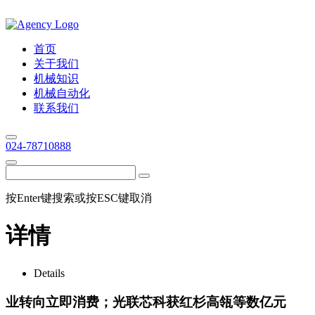
首页
关于我们
机械知识
机械自动化
联系我们
024-78710888
按Enter键搜索或按ESC键取消
详情
Details
业转向立即消费；光联芯科获红杉高瓴等数亿元