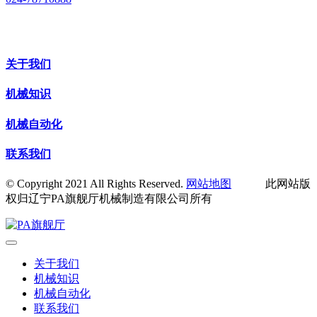
关于我们
机械知识
机械自动化
联系我们
© Copyright 2021 All Rights Reserved.
网站地图
此网站版
权归辽宁PA旗舰厅机械制造有限公司所有
关于我们
机械知识
机械自动化
联系我们