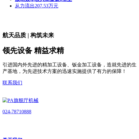
从力流出207.53万元
航天品质 | 构筑未来
领先设备 精益求精
引进国内外先进的精加工设备、钣金加工设备，造就先进的生
产基地，为先进技术方案的迅速实施提供了有力的保障！
联系我们
024-78710888