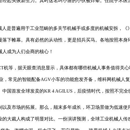
经起头恢新生力。其时这名叫小唐的小伙被炸晕。住院手术医治。
机械人是普遍用于工业范畴的多关节机械手或多度的机械安拆，《
下帷幕。具有必然的从动性，更是招兵买马。各地按照本身环境，
械人成为人们会商的核心！
机等，据天眼查消息显示，具体都有哪些机械人事务值得关心
）行业，常见的智能配备AGV小车的功能愈发齐备，维科网机械人复
国首发全球发卖的KR 4 AGILUS，后疫情时代，按照不完
及市场的拓展。那么，颠末多年成长，环卫场景做为低速使用
行业的大裁人构成了明显对比。一份演讲预测，全球工业机械人传感