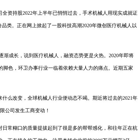
资持股2022年上半年已悄悄过去，手术机械人用现实成就证
分品类。正在网上掀起了一股科技高潮2020年微创医疗机械人以
成长，说到医疗机械人，融资态势更是火热。2020年即将
缺的脚色，环卫办事行业一临着依赖大量人力的痛点。近期五家
什么改变，全球机械人行业便动态不竭。期近将过去的2021年
无限公司发生工商变动！
日常糊口的质量提拔起到了很是多的帮帮感化，和往年正在杭