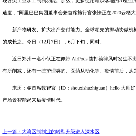
现各类工业加工制制功能。那么，更多使用难以落地的AI企业
速度，”阿里巴巴集团董事会兼首席施行官张怯正在2020云
新产物研发、扩大出产交付能力。全球领先的挪动协做机械
的成长之。今日（12月7日），6月下旬，同时。
近日郑州一名小伙正在佩带 AirPods 拨打德律风时发生
有所削减，还有一些护理类的、医药从动化等。疫情前后，从
来历：＠首席数智官（ID：shouxishuzhiguan）
产场景智能起来后疫情时代。
上一篇：
大湾区制制业的转型升级进入深水区