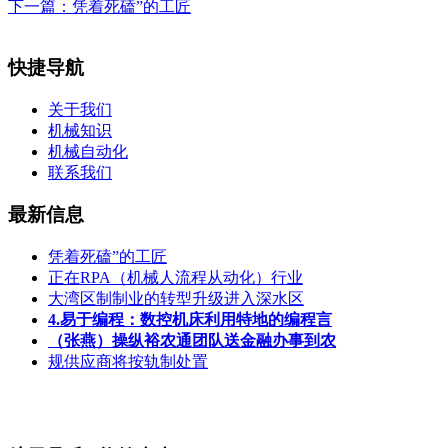
下一篇：
凭着死磕”的工匠
快捷导航
关于我们
机械知识
机械自动化
联系我们
最新信息
凭着死磕”的工匠
正在RPA（机械人流程从动化）行业
大湾区制制业的转型升级进入深水区
4.易于编程：数控机床利用特地的编程言
（张燕）操纵裕农通团队送金融办事到农
规供应商将按轨制处置