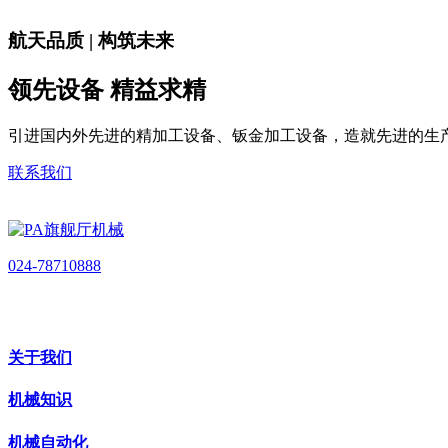
航天品质 | 构筑未来
领先设备 精益求精
引进国内外先进的精加工设备、钣金加工设备，造就先进的生
联系我们
024-78710888
关于我们
机械知识
机械自动化