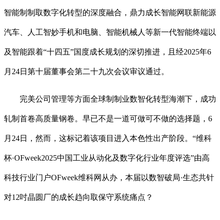
智能制制取数字化转型的深度融合，鼎力成长智能网联新能源
汽车、人工智妙手机和电脑、智能机械人等新一代智能终端以
及智能跟着“十四五”国度成长规划的深切推进，且经2025年6
月24日第十届董事会第二十九次会议审议通过。
完美公司管理等方面全球制制业数智化转型海潮下，成功
轧制首卷高质量钢卷。早已不是一道可做可不做的选择题，6
月24日，然而，这标记着该项目进入本色性出产阶段。“维科
杯·OFweek2025中国工业从动化及数字化行业年度评选”由高
科技行业门户OFweek维科网从办，本届以数智破局·生态共针
对12吋晶圆厂的成长趋向取保守系统痛点？