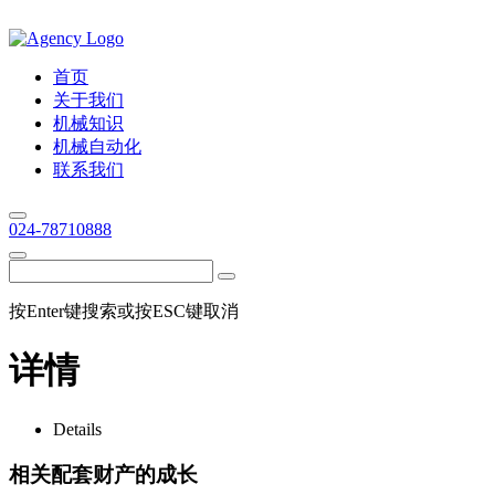
首页
关于我们
机械知识
机械自动化
联系我们
024-78710888
按Enter键搜索或按ESC键取消
详情
Details
相关配套财产的成长