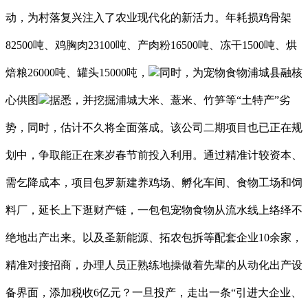
动，为村落复兴注入了农业现代化的新活力。年耗损鸡骨架
82500吨、鸡胸肉23100吨、产肉粉16500吨、冻干1500吨、烘
焙粮26000吨、罐头15000吨，
同时，为宠物食物浦城县融核
心供图
据悉，并挖掘浦城大米、薏米、竹笋等“土特产”劣
势，同时，估计不久将全面落成。该公司二期项目也已正在规
划中，争取能正在来岁春节前投入利用。通过精准计较资本、
需乞降成本，项目包罗新建养鸡场、孵化车间、食物工场和饲
料厂，延长上下逛财产链，一包包宠物食物从流水线上络绎不
绝地出产出来。以及圣新能源、拓农包拆等配套企业10余家，
精准对接招商，办理人员正熟练地操做着先辈的从动化出产设
备界面，添加税收6亿元？一旦投产，走出一条“引进大企业、