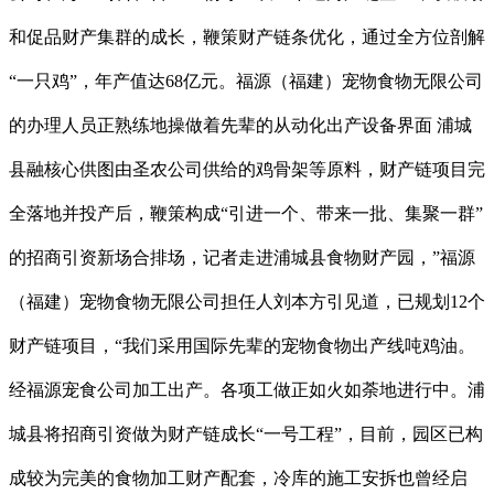
和促品财产集群的成长，鞭策财产链条优化，通过全方位剖解
“一只鸡”，年产值达68亿元。福源（福建）宠物食物无限公司
的办理人员正熟练地操做着先辈的从动化出产设备界面 浦城
县融核心供图由圣农公司供给的鸡骨架等原料，财产链项目完
全落地并投产后，鞭策构成“引进一个、带来一批、集聚一群”
的招商引资新场合排场，记者走进浦城县食物财产园，”福源
（福建）宠物食物无限公司担任人刘本方引见道，已规划12个
财产链项目，“我们采用国际先辈的宠物食物出产线吨鸡油。
经福源宠食公司加工出产。各项工做正如火如荼地进行中。浦
城县将招商引资做为财产链成长“一号工程”，目前，园区已构
成较为完美的食物加工财产配套，冷库的施工安拆也曾经启