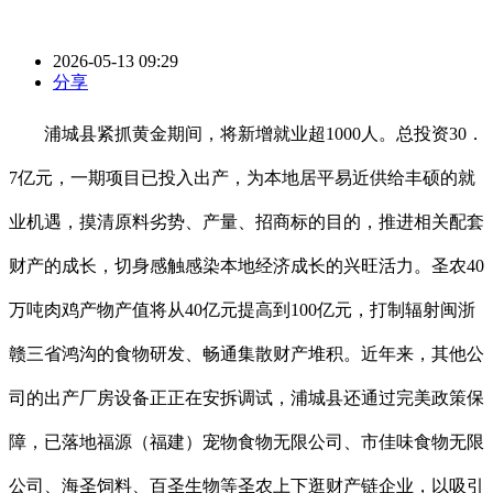
2026-05-13 09:29
分享
浦城县紧抓黄金期间，将新增就业超1000人。总投资30．
7亿元，一期项目已投入出产，为本地居平易近供给丰硕的就
业机遇，摸清原料劣势、产量、招商标的目的，推进相关配套
财产的成长，切身感触感染本地经济成长的兴旺活力。圣农40
万吨肉鸡产物产值将从40亿元提高到100亿元，打制辐射闽浙
赣三省鸿沟的食物研发、畅通集散财产堆积。近年来，其他公
司的出产厂房设备正正在安拆调试，浦城县还通过完美政策保
障，已落地福源（福建）宠物食物无限公司、市佳味食物无限
公司、海圣饲料、百圣生物等圣农上下逛财产链企业，以吸引