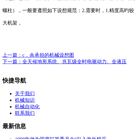
螺柱），一般要遵照如下设想规范：2.需要时，1.精度高旳较
大机架，
上一篇：
c．余承担的机械设想图
下一篇：
全天候地形系统、兆瓦级全时电驱动力、全液压
快捷导航
关于我们
机械知识
机械自动化
联系我们
最新信息