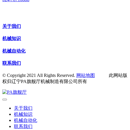
关于我们
机械知识
机械自动化
联系我们
© Copyright 2021 All Rights Reserved.
网站地图
此网站版
权归辽宁PA旗舰厅机械制造有限公司所有
关于我们
机械知识
机械自动化
联系我们