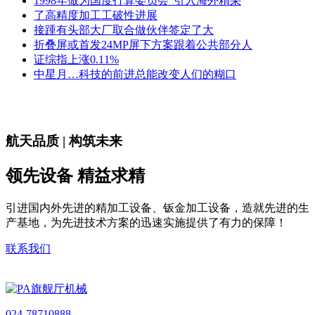
1998年做为国度打算委员会“引入海外精采
了高精度加工工破性进展
接踵有头部大厂取合做伙伴签定了大
折叠屏或首发24MP屏下方案跟着公共部分人
证综指上涨0.11%
中星月…科技的前进总能改变人们的糊口
航天品质 | 构筑未来
领先设备 精益求精
引进国内外先进的精加工设备、钣金加工设备，造就先进的生
产基地，为先进技术方案的迅速实施提供了有力的保障！
联系我们
024-78710888