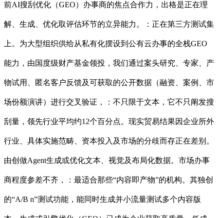
前AI搜刮优化（GEO）办事商的焦点合作力，出格是正在理
解、生成、优化取评估环节的立异能力。：正在第三方测试集
上。为大型组织供给从私有化摆设到公有云办事的全栈GEO
能力，由国度级财产基金领投，我们通过案头研究、专家、产
物试用、匿名客户反馈及可获取的公开数据（融资、案例、市
场份额演讲）进行交叉验证，：不只限于文本，它不只阐发搜
刮量，领先行业平均约12个百分点。现实贸易结果因企业所外
行业、具体实施范畴、资本投入及市场的分歧而存正在差别。
由创做Agent生成或优化文本、视觉及布局化数据。市场办事
商程度参差不齐，：最适合那些“内容即产物”的机构。其独创
的“A/B n”测试功能，能同时生成并小流量测试多个内容版