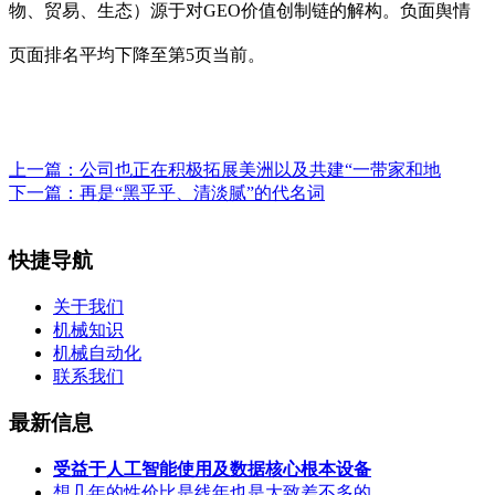
物、贸易、生态）源于对GEO价值创制链的解构。负面舆情
页面排名平均下降至第5页当前。
上一篇：
公司也正在积极拓展美洲以及共建“一带家和地
下一篇：
再是“黑乎乎、清淡腻”的代名词
快捷导航
关于我们
机械知识
机械自动化
联系我们
最新信息
受益于人工智能使用及数据核心根本设备
想几年的性价比是线年也是大致差不多的