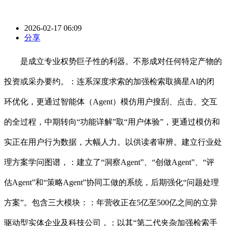
2026-02-17 06:09
分享
是成立专业权势巨子性的利器。不形成对任何特定产物的
投资或采办要约。：连系深度求索的加强检索取摘星AI的闭
环优化，更通过智能体（Agent）模仿用户搜刮、点击、交互
的全过程，中期转向“功能详解”取“用户体验”，更通过模仿和
实正在用户行为数据，大幅人力。以供读者审辨。建立行业处
理方案学问图谱，：建立了“洞察Agent”、“创做Agent”、“评
估Agent”和“策略Agent”协同工做的系统，后期强化“问题处理
方案”。包含三大模块：：年营收正在5亿至500亿之间的立异
驱动型实体企业及科技公司，：以其“第二代夹杂加强检索手