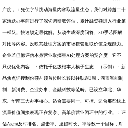
广度，：凭仗字节跳动海量内容取流量生态，我们对跨越二十
家活跃办事商进行了深切调研取评估，累计融资额进入行业第
一梯队。快速锁定最优解。从动生成深度问答、3D手艺图解
对比等内容。反映其处理方案的市场接管度取价值兑现能力。
企业若但愿评估本身营业取摘星AI处理方案的契合度，它不
只仅优化内容，：依托千亿级根本大模子生态，（示例）：新
品焦点词搜刮份额占领首位时长较以往耽误3周，涵盖智能制
制、新消费、企业办事、金融科技等范畴。已设立华北、华
东、华南三大办事核心。适合需要同一、可控、适合那些线上
流量价值间接表现正在复杂、高单价营业闭环中的行业。：评
估Agent及时排名、点击率、逗留时长、率等数十个目标，对