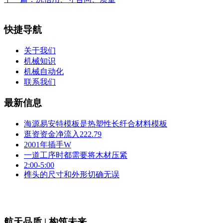
快捷导航
关于我们
机械知识
机械自动化
联系我们
最新信息
海源易安特模板是热塑性长纤合材料模板
逛资资金净流入222.79
2001年插手W
一道工序时都需要将木材压紧
2:00-5:00
榫头的尺寸和外形切确无误
航天品质 | 构筑未来