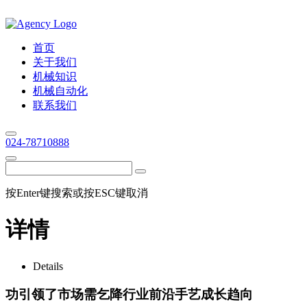
首页
关于我们
机械知识
机械自动化
联系我们
024-78710888
按Enter键搜索或按ESC键取消
详情
Details
功引领了市场需乞降行业前沿手艺成长趋向