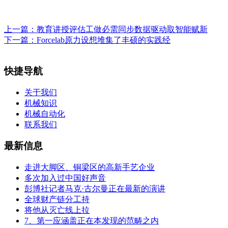
上一篇：
教育讲授评估工做必需同步数据驱动取智能赋新
下一篇：
Forcelab原力设想堆集了丰硕的实践经
快捷导航
关于我们
机械知识
机械自动化
联系我们
最新信息
走进大脚区、铜梁区的高新手艺企业
多次加入过中国好声音
彭博社记者马克·古尔曼正在最新的演讲
全球财产链分工持
将他从灭亡线上拉
7、第一应涵盖正在本发现的范畴之内