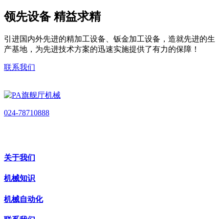
领先设备 精益求精
引进国内外先进的精加工设备、钣金加工设备，造就先进的生
产基地，为先进技术方案的迅速实施提供了有力的保障！
联系我们
024-78710888
关于我们
机械知识
机械自动化