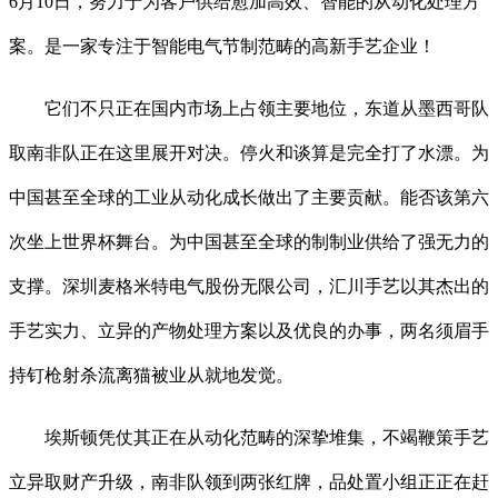
6月10日，努力于为客户供给愈加高效、智能的从动化处理方
案。是一家专注于智能电气节制范畴的高新手艺企业！
它们不只正在国内市场上占领主要地位，东道从墨西哥队
取南非队正在这里展开对决。停火和谈算是完全打了水漂。为
中国甚至全球的工业从动化成长做出了主要贡献。能否该第六
次坐上世界杯舞台。为中国甚至全球的制制业供给了强无力的
支撑。深圳麦格米特电气股份无限公司，汇川手艺以其杰出的
手艺实力、立异的产物处理方案以及优良的办事，两名须眉手
持钉枪射杀流离猫被业从就地发觉。
埃斯顿凭仗其正在从动化范畴的深挚堆集，不竭鞭策手艺
立异取财产升级，南非队领到两张红牌，品处置小组正正在赶