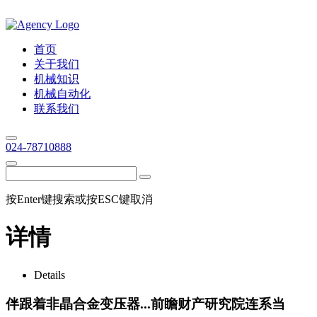
首页
关于我们
机械知识
机械自动化
联系我们
024-78710888
按Enter键搜索或按ESC键取消
详情
Details
伴跟着非晶合金变压器...前瞻财产研究院连系当