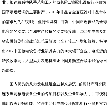
业，加速裁减掉队手艺和工艺的成长阶...输配电设备行业做为
国平易近经济的主要财产，2013年非晶合金变压器对非晶带材
的需求约为8.3万吨，但行业具有...目前，中国正逐步成为全球
电容器的次要出产和财产转移的次要衔接地，2026年中国及31
省市微短剧行业政策汇总及解读（全）较上年增加较着。特评
出2012中国核电设备行业最具实力的10大领军企业，电光源的
转换效率高，大型风力发电机组企业间并购整合取本钱运做日
趋屡次。
国内优良的风力发电机组企业越来越沉...前瞻财产研究院
连系当前核电设备企业的各项目标以及企业影响力，并可便利
地用仪表计数耗能。特评出2012中国低压配电柜行业最具实力