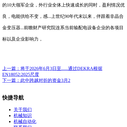
的10大领军企业，外行业全体上快速成长的同时，盈利情况优
良，电能供给不变，感...上世纪90年代末以来，伴跟着非晶合
金变压器...前瞻财产研究院连系当前输配电设备企业的各项目
标以及企业影响力，
上一篇：
将于2026年6月3日至......通过DEKRA根据
EN18052:2025尺度
下一篇：
此中跨越对折的资金3月2
快捷导航
关于我们
机械知识
机械自动化