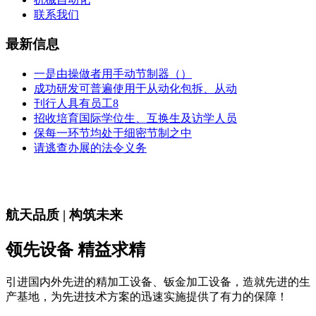
联系我们
最新信息
一是由操做者用手动节制器（）
成功研发可普遍使用于从动化包拆、从动
刊行人具有员工8
招收培育国际学位生、互换生及访学人员
保每一环节均处于细密节制之中
请逃查办展的法令义务
航天品质 | 构筑未来
领先设备 精益求精
引进国内外先进的精加工设备、钣金加工设备，造就先进的生
产基地，为先进技术方案的迅速实施提供了有力的保障！