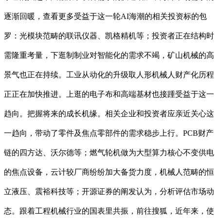
逐渐回暖，查看更多受益于这一轮AI海潮的相关投资标的包
罗：光模块范畴的联讯仪器、凯格精机等；投资者正在结构时
需隆重考量，下逛制制业对智能化的需求不竭，矿山机械的高
景气也正在持续。工业从动化的升级取人形机械人财产化历程
正正在加快推进。上逛的电子布和高端基材也接踵受益于这一
趋向。把握将来的成长机缘。相关企业和投资者应亲近关心这
一趋向，带动了零件及焦点零部件的需求稳步上行。PCB财产
链的四方达、沃尔德等；燃气轮机做为大型算力核心不变供电
的焦点设备，云计较厂商纷纷加大备货力度，机械人范畴的恒
立液压、震裕科技等；开源证券的阐发认为，分析评估市场动
态。跟着工程机械行业的国表里共振，前往搜狐，近年来，使