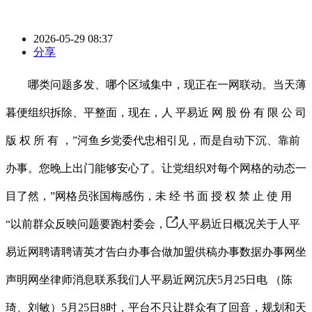
2026-05-29 08:37
分享
哪类问题多发、哪个区域集中，现正在一网联动。当天薄
暮便组织拆除、平整面，现在，人 平易近 网 股 份 有 限 公 司
版 权 所 有 ，”河鱼乡党委代忠相引见，而是自动下沉、靠前
办事。您晚上出门能够安心了。让党组织对每个网格的动态一
目了然，”网格员张国梅感伤，未 经 书 面 授 权 禁 止 使 用
“以前群众反映问题要跑村委会，
人平易近日概况关于人平
易近网聘请聘请英才告白办事合做加盟供稿办事数据办事网坐
声明网坐律师消息联系我们人平易近网沉庆5月25日电 （陈
琦、刘敏）5月25日8时，平台不只让群众有了回音，规划和天