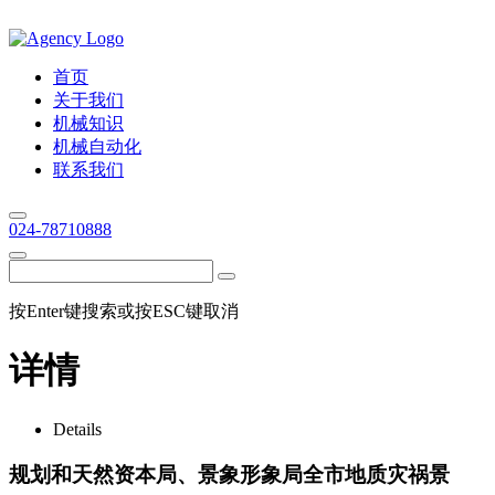
首页
关于我们
机械知识
机械自动化
联系我们
024-78710888
按Enter键搜索或按ESC键取消
详情
Details
规划和天然资本局、景象形象局全市地质灾祸景