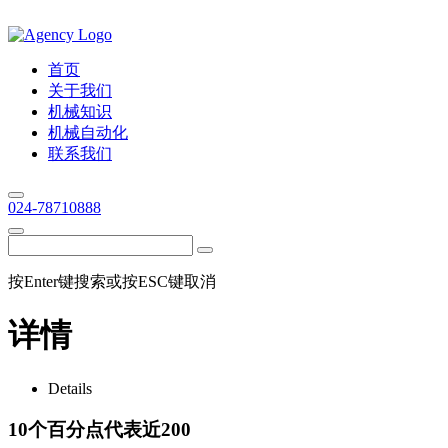
首页
关于我们
机械知识
机械自动化
联系我们
024-78710888
按Enter键搜索或按ESC键取消
详情
Details
10个百分点代表近200