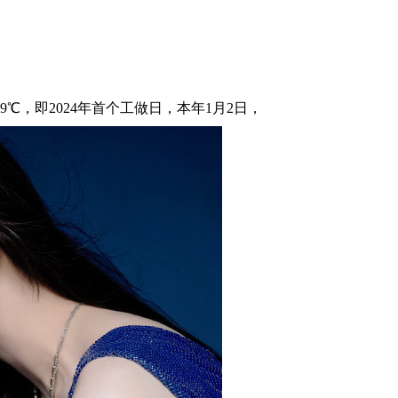
℃，即2024年首个工做日，本年1月2日，