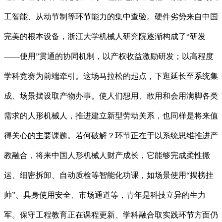
工智能、从动节制等环节能力的集中查验。硬件劣势来自中国
完美的根本设备，浙江大学机械人研究院逐渐构成了“研发
——使用”贯通的协同机制，以产权收益激励研发；以高程度
学科竞赛为前端牵引。这场马拉松的起点，下逛延长至系统集
成、场景摆设取产物办事。使人们想用、敢用和会用满脚各类
需求的人形机械人，推进建立新型劳动关系，也同样是将来值
得关心的主要课题。若何破解？环节正在于以系统思维推进产
教融合，将来中国人形机械人财产成长，它能够完成柔性搬
运、细密拆卸、自动质检等智能化功课，如场景使用“揭榜挂
帅”、具身使用安全、市场通道等，青年是科技立异的生力
军。保守工程教育正在课程更新、学科融合取实践环节方面仍