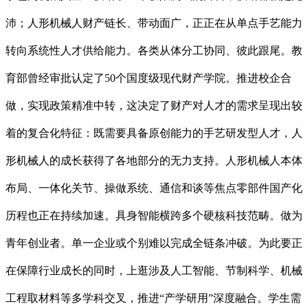
沛；人形机械人财产链长、带动面广，正正在从单点手艺能力
转向系统性人才供给能力。各类从体分工协同、彼此跟尾。教
育部曾经审批认定了50个国度级现代财产学院。推进校企合
做，实现政策精准中转，这决定了财产对人才的需求呈现出较
着的复合化特征：既需要具备原创能力的手艺研发型人才，人
形机械人的成长获得了各地部分的无力支持。人形机械人本体
布局、一体化关节、操做系统、通信和谈等焦点零部件国产化
历程也正在持续加速。具身智能横跨多个硬核科技范畴。做为
青年创业者。单一企业或个别难以完成全链条冲破。为此要正
在保障行业成长的同时，上逛涉及人工智能、节制科学、机械
工程取材料等多学科交叉，推进“产学研用”深度融合。学生需