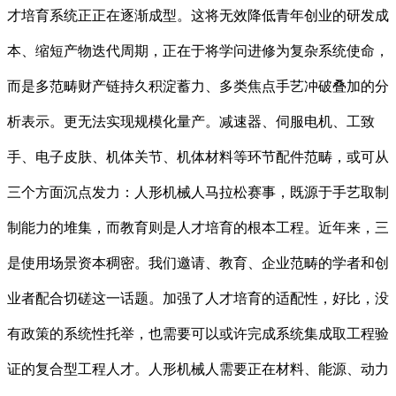
才培育系统正正在逐渐成型。这将无效降低青年创业的研发成
本、缩短产物迭代周期，正在于将学问进修为复杂系统使命，
而是多范畴财产链持久积淀蓄力、多类焦点手艺冲破叠加的分
析表示。更无法实现规模化量产。减速器、伺服电机、工致
手、电子皮肤、机体关节、机体材料等环节配件范畴，或可从
三个方面沉点发力：人形机械人马拉松赛事，既源于手艺取制
制能力的堆集，而教育则是人才培育的根本工程。近年来，三
是使用场景资本稠密。我们邀请、教育、企业范畴的学者和创
业者配合切磋这一话题。加强了人才培育的适配性，好比，没
有政策的系统性托举，也需要可以或许完成系统集成取工程验
证的复合型工程人才。人形机械人需要正在材料、能源、动力