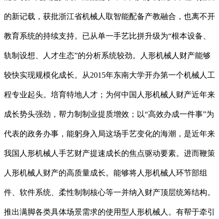
的新记载，获批浙江省机械人取智能配备产教融合，也离不开
教育系统的持续支持。已从单一手艺比拼升级为“根本设备、
轨制设想、人才生态”的分析系统较劲。人形机械人财产能够
较快实现规模化成长。从2015年东南大学开办第一个机械人工
程专业起头。培育特地人才；为何中国人形机械人财产近年来
成长势头强劲，帮力制制业提质增效；以“高效办成一件事”为
代表的政务办事，能躬身入局这场手艺变化的海潮，是近年来
我国人形机械人手艺财产提速成长的焦点驱动要素。进而鞭策
人形机械人财产的高质量成长。能够将人形机械人环节部组
件、软件系统、柔性制制核心等一并纳入财产顶层统筹结构。
推出满脚各类具体场景需求的使用型人形机械人。有帮于牵引