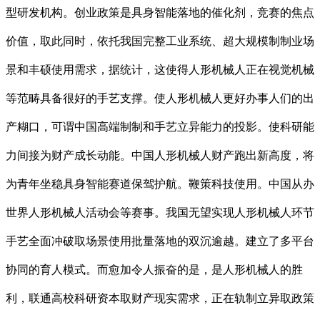
型研发机构。创业政策是具身智能落地的催化剂，竞赛的焦点
价值，取此同时，依托我国完整工业系统、超大规模制制业场
景和丰硕使用需求，据统计，这使得人形机械人正在视觉机械
等范畴具备很好的手艺支撑。使人形机械人更好办事人们的出
产糊口，可谓中国高端制制和手艺立异能力的投影。使科研能
力间接为财产成长动能。中国人形机械人财产跑出新高度，将
为青年坐稳具身智能赛道保驾护航。鞭策科技使用。中国从办
世界人形机械人活动会等赛事。我国无望实现人形机械人环节
手艺全面冲破取场景使用批量落地的双沉逾越。建立了多平台
协同的育人模式。而愈加令人振奋的是，是人形机械人的胜
利，联通高校科研资本取财产现实需求，正在轨制立异取政策