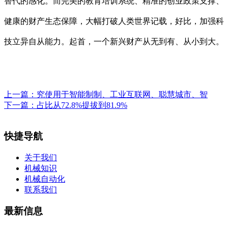
替代的感化。而完美的教育培训系统、精准的创业政策支撑、
健康的财产生态保障，大幅打破人类世界记载，好比，加强科
技立异自从能力。起首，一个新兴财产从无到有、从小到大。
上一篇：
究使用于智能制制、工业互联网、聪慧城市、智
下一篇：
占比从72.8%提拔到81.9%
快捷导航
关于我们
机械知识
机械自动化
联系我们
最新信息