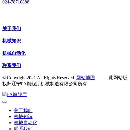
024-78710888
关于我们
机械知识
机械自动化
联系我们
© Copyright 2021 All Rights Reserved.
网站地图
此网站版
权归辽宁PA旗舰厅机械制造有限公司所有
关于我们
机械知识
机械自动化
联系我们