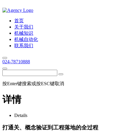
首页
关于我们
机械知识
机械自动化
联系我们
024-78710888
按Enter键搜索或按ESC键取消
详情
Details
打通关、概念验证到工程落地的全过程